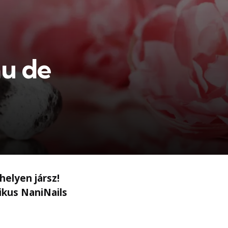
u de
helyen jársz!
ikus NaniNails