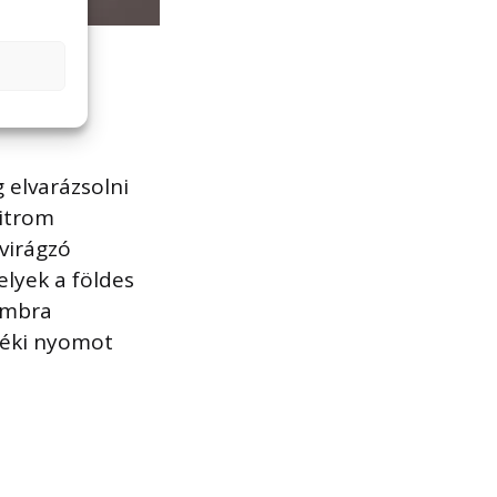
g elvarázsolni
citrom
 virágzó
elyek a földes
ámbra
rzéki nyomot