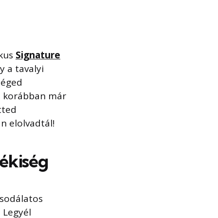
ikus
Signature
 a tavalyi
séged
ha korábban már
tted
n elolvadtál!
ékiség
csodálatos
 Legyél