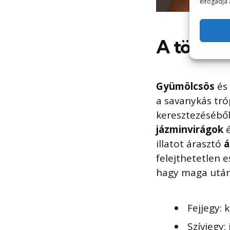
elfogadja 
A tökélete
Gyümölcsös
és
a savanykás tr
keresztezéséből 
jázminvirágok
illatot árasztó
felejthetetlen 
hagy maga után
Fejjegy: 
Szívjegy: