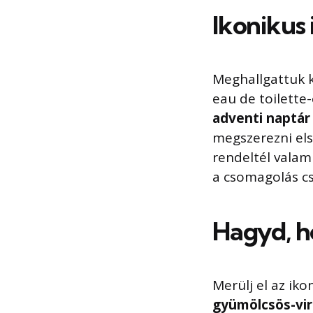
Ikonikus i
Meghallgattuk k
eau de toilette
adventi naptár
megszerezni el
rendeltél vala
a csomagolás cs
Hagyd, h
Merülj el az iko
gyümölcsös-vi