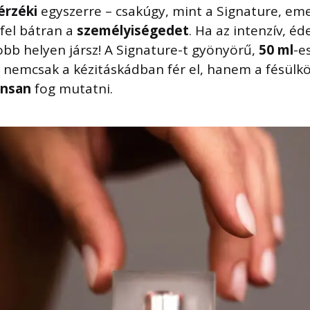
érzéki
egyszerre – csakúgy, mint a Signature, eme
 fel bátran a
személyiségedet
. Ha az intenzív, éd
jobb helyen jársz! A Signature-t gyönyörű,
50 ml
-e
ly nemcsak a kézitáskádban fér el, hanem a fésül
ánsan
fog mutatni.