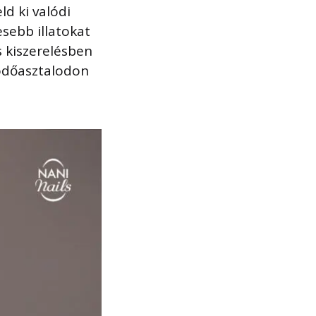
ld ki valódi
esebb illatokat
s kiszerelésben
ködőasztalodon