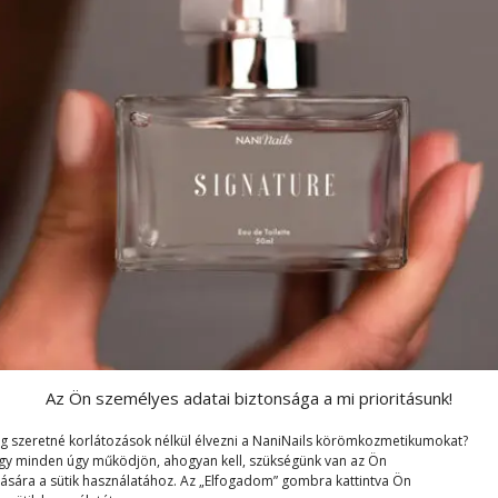
Az Ön személyes adatai biztonsága a mi prioritásunk!
g szeretné korlátozások nélkül élvezni a NaniNails körömkozmetikumokat?
gy minden úgy működjön, ahogyan kell, szükségünk van az Ön
ására a sütik használatához. Az „Elfogadom” gombra kattintva Ön