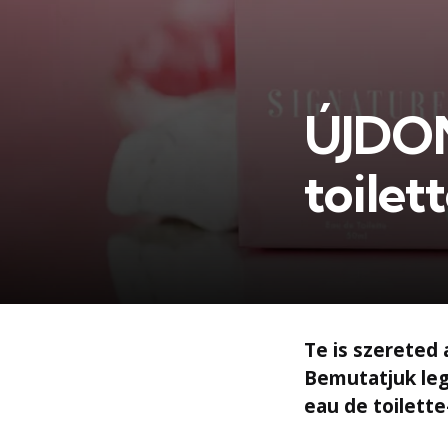
ÚJDON
toilet
Te is szereted 
Bemutatjuk leg
eau de toilette