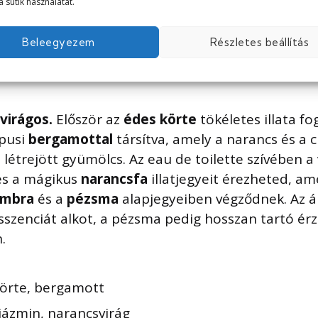
a sütik használatát.
Beleegyezem
Részletes beállítás
s illat
virágos.
Először az
édes körte
tökéletes illata fo
ópusi
bergamottal
társítva, amely a narancs és a 
létrejött gyümölcs. Az eau de toilette szívében a
és a mágikus
narancsfa
illatjegyeit érezheted, am
ámbra
és a
pézsma
alapjegyeiben végződnek. Az 
esszenciát alkot, a pézsma pedig hosszan tartó é
.
körte, bergamott
 jázmin, narancsvirág