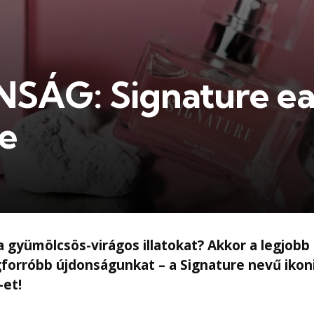
SÁG: Signature ea
te
a gyümölcsös-virágos illatokat? Akkor a legjobb 
forróbb újdonságunkat – a Signature nevű ikon
-et!