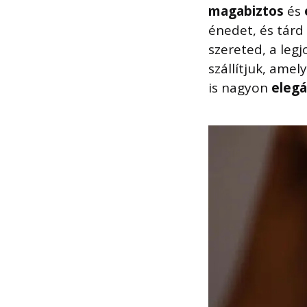
magabiztos
és
énedet, és tárd
szereted, a leg
szállítjuk, ame
is nagyon
eleg