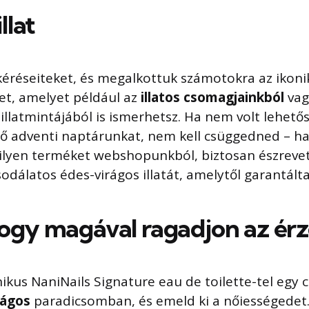
llat
éréseiteket, és megalkottuk számotokra az ikon
-et, amelyet például az
illatos csomagjainkból
vagy
illatmintájából is ismerhetsz. Ha nem volt lehető
ső adventi naptárunkat, nem kell csüggedned – 
milyen terméket webshopunkból, biztosan észreve
odálatos édes-virágos illatát, amelytől garantálta
ogy magával ragadjon az érz
nikus NaniNails Signature eau de toilette-tel egy 
rágos
paradicsomban, és emeld ki a nőiességedet.