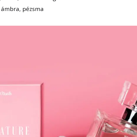
: ámbra, pézsma