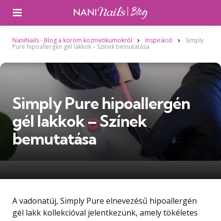
Menü
NaniNails - Blog a köröm kozmetikumokról
Inspiráció
Simply
Pure hipoallergén gél lakkok – Színek bemutatása
Simply Pure hipoallergén
gél lakkok – Színek
bemutatása
A vadonatúj, Simply Pure elnevezésű hipoallergén
gél lakk kollekcióval jelentkezünk, amely tökéletes