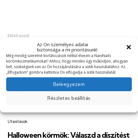
Előző poszt
Post
Az Ön személyes adatai
navigation
biztonsága a mi prioritásunk!
Még mindig szeretné korlátozások nélkül élvezni a NaniNails
körömkozmetikumokat? Ahhoz, hogy minden úgy működjön, ahogyan
kell, szükségünk van az Ön hozzájárulására a sütik használatához. Az
„Elfogadom” gombra kattintva Ön elfogadja a sütik használatát.
Beleegyezem
Részletes beállítás
Utasítások
Halloween körmök: Válaszd a díszítést