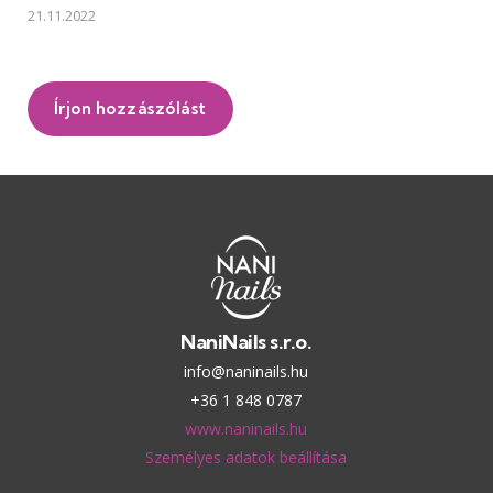
21.11.2022
Írjon hozzászólást
NaniNails s.r.o.
info@naninails.hu
+36 1 848 0787
www.naninails.hu
Személyes adatok beállítása